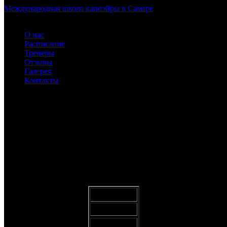
Международная школа капоэйры в Самаре
О нас
Расписание
Тренеры
Отзывы
Галерея
Контакты
ZdFKv4LmY28
ABADÁ-CAPOEIRA для детей и взрослых