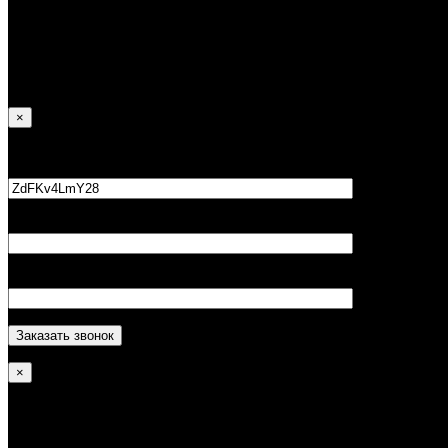
20 Европейские соревнования (Чехия, Прага, 2018) — 1 место;
21 Европейские соревнования (Франция, Страсбург, 2019) — 4
место;
12 Мировые соревнования (Бразилия, Рио-де-Жанейро, 2019) —
получения пояса уровня Instrutor.
×
Ваше имя*
Ваш телефон*
×
Алина Саймоназари-