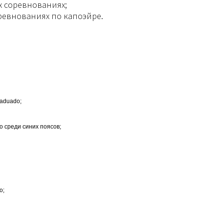
их соревнованиях;
ревнованиях по капоэйре.
raduado;
о среди синих поясов;
о;