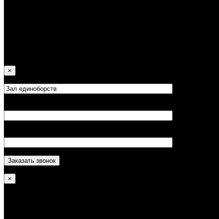
18 Европейские соревнования (Португалия, Гимарайш, 2016) — 2
место;
20 Европейские соревнования (Чехия, Прага, 2018) — 1 место;
21 Европейские соревнования (Франция, Страсбург, 2019) — 4
место;
12 Мировые соревнования (Бразилия, Рио-де-Жанейро, 2019) —
получения пояса уровня Instrutor.
×
Ваше имя*
Ваш телефон*
×
Алина Саймоназари-
ДОСТИЖЕНИЯ: