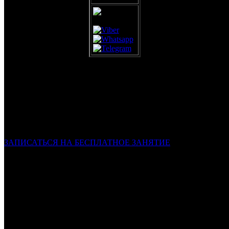
ЗАЛ ЕДИНОБОРСТВ
г. Самара, ул. Ерошевского 5
+7 (937) 989 20 10
Тренер: Алина Саймоназари
ЗАПИСАТЬСЯ НА БЕСПЛАТНОЕ ЗАНЯТИЕ
ПН
—
ВТ
18:00—19:00