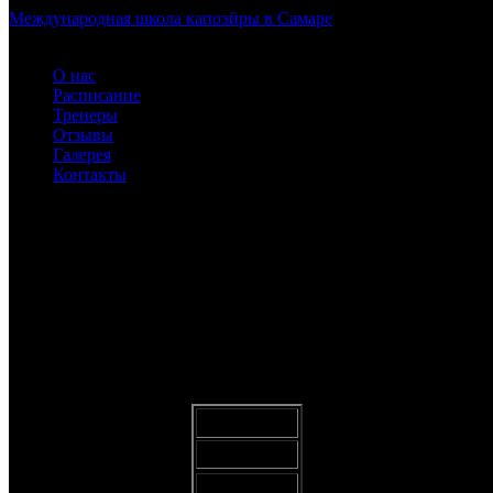
Международная школа капоэйры в Самаре
О нас
Расписание
Тренеры
Отзывы
Галерея
Контакты
Зал единоборств
ABADÁ-CAPOEIRA для детей и взрослых