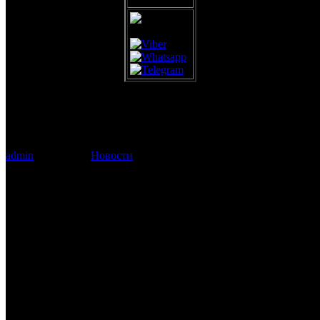
Идет набор в НОВУЮ группу для
детей от 4 до 6 лет!
admin
03.10.2018
Новости
0
Идет набор в НОВУЮ группу
для детей от 4 до 6 лет!
Всем! Всем! Всем, кто еще не успел записаться на тренировки
по капоэйре!
Прямо сейчас идет набор в НОВУЮ группу для детей от 4 до
6 лет.