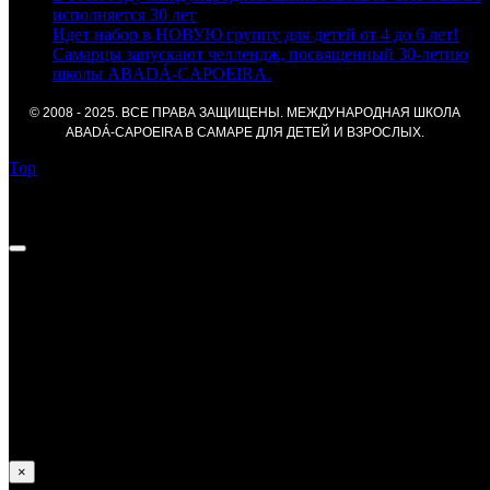
исполняется 30 лет
Идет набор в НОВУЮ группу для детей от 4 до 6 лет!
Самарцы запускают челлендж, посвященный 30-летию
школы ABADÁ-CAPOEIRA.
© 2008 - 2025. ВСЕ ПРАВА ЗАЩИЩЕНЫ. МЕЖДУНАРОДНАЯ ШКОЛА
ABADÁ-CAPOEIRA В САМАРЕ ДЛЯ ДЕТЕЙ И ВЗРОСЛЫХ.
Top
Федор Курносов —
Достижения:
В 2013 году получил уровень Градуаду;
В 2014 и 2017 занял призовые места на Российских
соревнованиях;
Принимал участие в европейских и и мировых
соревнованиях по капоэйре.
×