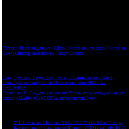
Тренировки будут проходить в ФОК «Буревестник» (г.
Самара, Антонова Овсеенко, 24 Б).
Расписание:
Понедельник и среда:
16:00-16:45 — 4-6 лет
Тренер группы —
Роман Ермолаев.
Группы
Группы для детей
Дети
Капоэйра для детей
Капоэйра
Самара
Набор
Расписание
Спорт Самара
Навигация по записям
Предыдущий:
Предыдущая запись:
Самарцы запускают
челлендж, посвященный 30-летию школы ABADÁ-
CAPOEIRA.
Следующий:
Следующая запись:
В этом году международной
школе ABADÁ-CAPOEIRA исполняется 30 лет
Последние новости
VIII Чемпионат России ABADÁ-CAPOEIRA в Самаре
В этом году международной школе ABADÁ-CAPOEIRA