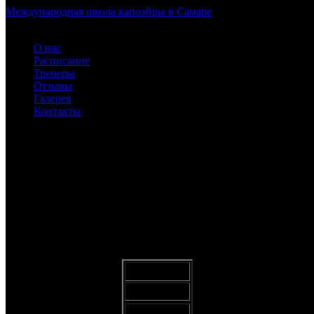
Международная школа капоэйры в Самаре
О нас
Расписание
Тренеры
Отзывы
Галерея
Контакты
Идет набор в НОВУЮ группу
для детей от 4 до 6 лет!