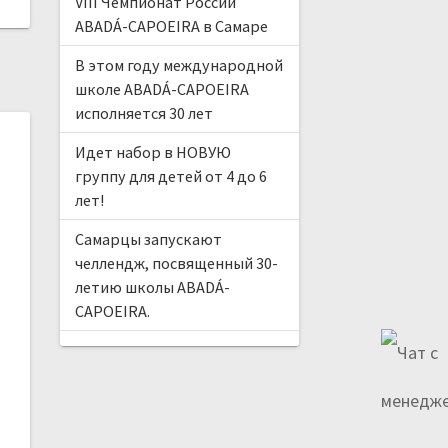
VIII Чемпионат России
ABADÁ-CAPOEIRA в Самаре
В этом году международной
школе ABADÁ-CAPOEIRA
исполняется 30 лет
Идет набор в НОВУЮ
группу для детей от 4 до 6
лет!
Самарцы запускают
челлендж, посвященный 30-
летию школы ABADÁ-
CAPOEIRA.