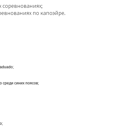
их соревнованиях;
ревнованиях по капоэйре.
raduado;
о среди синих поясов;
о;