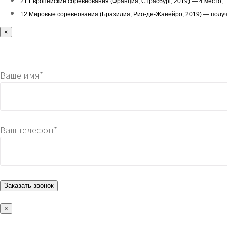
21 Европейские соревнования (Франция, Страсбург, 2019) — 4 место;
12 Мировые соревнования (Бразилия, Рио-де-Жанейро, 2019) — получен
×
Ваше имя*
Ваш телефон*
×