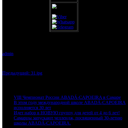
31.jpg
admin
10.10.2019
0
Навигация
Предыдущая
Предыдущий:
31.jpg
запись:
по
Последние новости
записям
VIII Чемпионат России ABADÁ-CAPOEIRA в Самаре
В этом году международной школе ABADÁ-CAPOEIRA
исполняется 30 лет
Идет набор в НОВУЮ группу для детей от 4 до 6 лет!
Самарцы запускают челлендж, посвященный 30-летию
школы ABADÁ-CAPOEIRA.