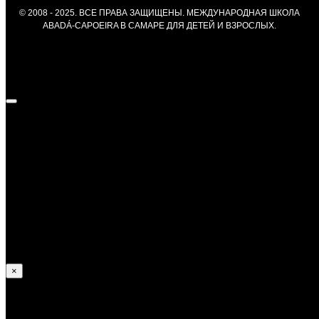
© 2008 - 2025. ВСЕ ПРАВА ЗАЩИЩЕНЫ. МЕЖДУНАРОДНАЯ ШКОЛА
ABADÁ-CAPOEIRA В САМАРЕ ДЛЯ ДЕТЕЙ И ВЗРОСЛЫХ.
Федор Курносов —
Достижения:
В 2013 году получил уровень Градуаду;
В 2014 и 2017 занял призовые места на Российских
соревнованиях;
Принимал участие в европейских и и мировых
соревнованиях по капоэйре.
×