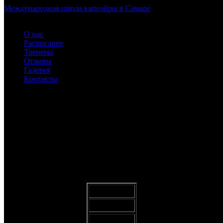
Международная школа капоэйры в Самаре
О нас
Расписание
Тренеры
Отзывы
Галерея
Контакты
31.jpg
ABADÁ-CAPOEIRA для детей и взрослых