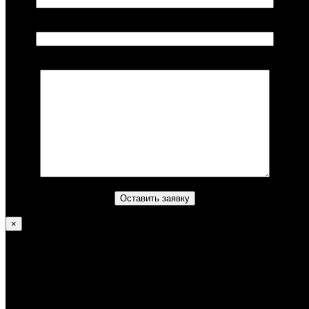
Ваш телефон*
Комментарий (не обязательно)
×
Литвинов Алексей
—
Достижения
В 2012 году получил уровень Градуаду;