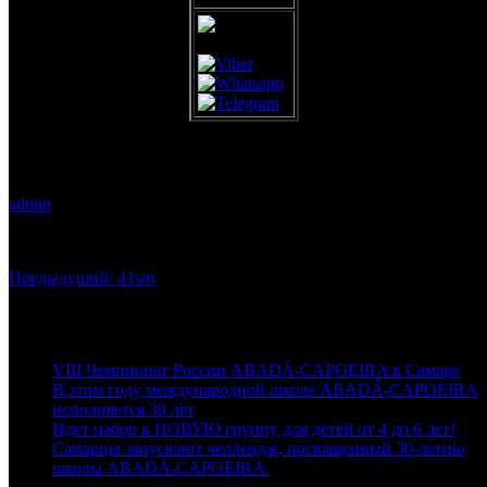
41sm
admin
18.10.2018
0
Навигация
Предыдущая
Предыдущий:
41sm
запись:
по
Последние новости
записям
VIII Чемпионат России ABADÁ-CAPOEIRA в Самаре
В этом году международной школе ABADÁ-CAPOEIRA
исполняется 30 лет
Идет набор в НОВУЮ группу для детей от 4 до 6 лет!
Самарцы запускают челлендж, посвященный 30-летию
школы ABADÁ-CAPOEIRA.