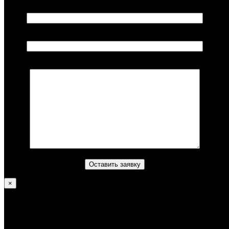
Ваше имя*
Ваш телефон*
Комментарий (не обязательно)
×
Литвинов Алексей
—
Достижения