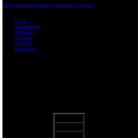
Международная школа капоэйры в Самаре
О нас
Расписание
Тренеры
Отзывы
Галерея
Контакты
41sm
ABADÁ-CAPOEIRA для детей и взрослых