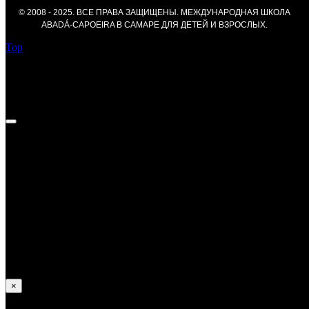
© 2008 - 2025. ВСЕ ПРАВА ЗАЩИЩЕНЫ. МЕЖДУНАРОДНАЯ ШКОЛА
ABADÁ-CAPOEIRA В САМАРЕ ДЛЯ ДЕТЕЙ И ВЗРОСЛЫХ.
Top
Федор Курносов —
Достижения:
В 2013 году получил уровень Градуаду;
В 2014 и 2017 занял призовые места на Российских
соревнованиях;
Принимал участие в европейских и и мировых
соревнованиях по капоэйре.
×