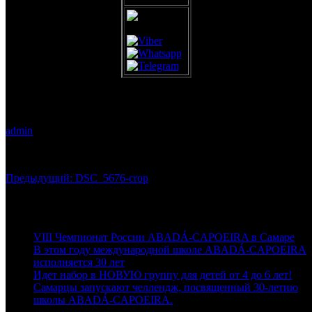
DSC_5676-crop
admin
20.10.2018
0
Навигация
Предыдущая
Предыдущий:
DSC_5676-crop
запись:
по
Последние новости
записям
VIII Чемпионат России ABADÁ-CAPOEIRA в Самаре
В этом году международной школе ABADÁ-CAPOEIRA
исполняется 30 лет
Идет набор в НОВУЮ группу для детей от 4 до 6 лет!
Самарцы запускают челлендж, посвященный 30-летию
школы ABADÁ-CAPOEIRA.