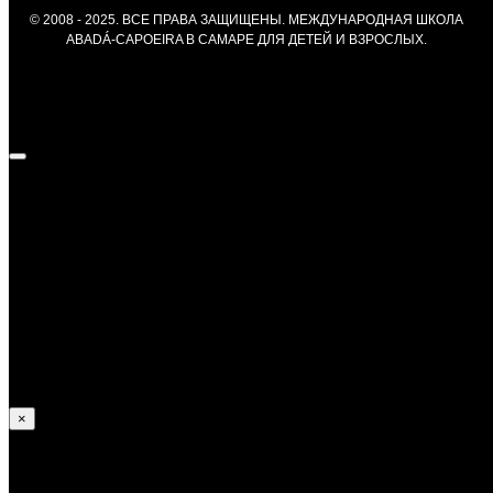
© 2008 - 2025. ВСЕ ПРАВА ЗАЩИЩЕНЫ. МЕЖДУНАРОДНАЯ ШКОЛА
ABADÁ-CAPOEIRA В САМАРЕ ДЛЯ ДЕТЕЙ И ВЗРОСЛЫХ.
Федор Курносов —
Достижения:
В 2013 году получил уровень Градуаду;
В 2014 и 2017 занял призовые места на Российских
соревнованиях;
Принимал участие в европейских и и мировых
соревнованиях по капоэйре.
×