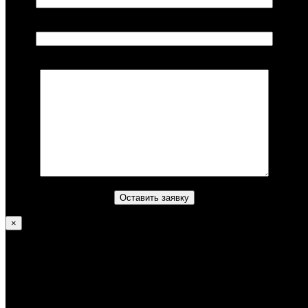
Ваш телефон*
Комментарий (не обязательно)
×
Литвинов Алексей
—
Достижения
В 2012 году получил уровень Градуаду;