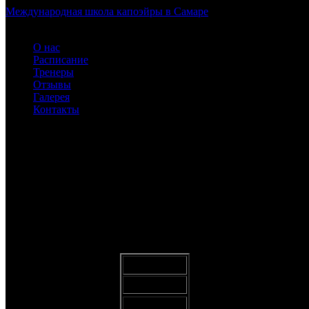
Международная школа капоэйры в Самаре
О нас
Расписание
Тренеры
Отзывы
Галерея
Контакты
DSC_5676-crop
ABADÁ-CAPOEIRA для детей и взрослых