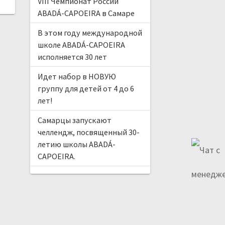
VIII Чемпионат России
ABADÁ-CAPOEIRA в Самаре
В этом году международной
школе ABADÁ-CAPOEIRA
исполняется 30 лет
Идет набор в НОВУЮ
группу для детей от 4 до 6
лет!
Самарцы запускают
челлендж, посвященный 30-
летию школы ABADÁ-
CAPOEIRA.