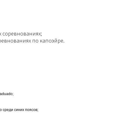
их соревнованиях;
ревнованиях по капоэйре.
raduado;
о среди синих поясов;