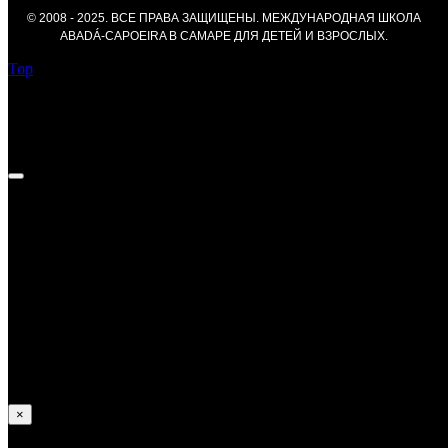
© 2008 - 2025. ВСЕ ПРАВА ЗАЩИЩЕНЫ. МЕЖДУНАРОДНАЯ ШКОЛА
ABADÁ-CAPOEIRA В САМАРЕ ДЛЯ ДЕТЕЙ И ВЗРОСЛЫХ.
Top
Федор Курносов —
Достижения:
В 2013 году получил уровень Градуаду;
В 2014 и 2017 занял призовые места на Российских
соревнованиях;
Принимал участие в европейских и и мировых
соревнованиях по капоэйре.
×