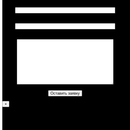
Ваше имя*
Ваш телефон*
Комментарий (не обязательно)
×
Литвинов Алексей
—
Достижения