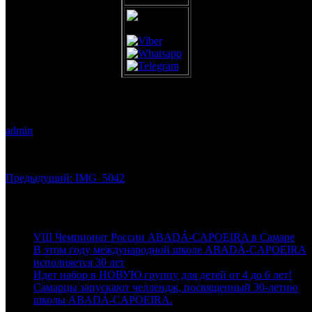
IMG_5042
admin
20.10.2018
0
Навигация
Предыдущая
Предыдущий:
IMG_5042
запись:
по
Последние новости
записям
VIII Чемпионат России ABADÁ-CAPOEIRA в Самаре
В этом году международной школе ABADÁ-CAPOEIRA
исполняется 30 лет
Идет набор в НОВУЮ группу для детей от 4 до 6 лет!
Самарцы запускают челлендж, посвященный 30-летию
школы ABADÁ-CAPOEIRA.