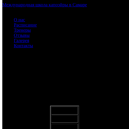
Международная школа капоэйры в Самаре
О нас
Расписание
Тренеры
Отзывы
Галерея
Контакты
IMG_5042
ABADÁ-CAPOEIRA для детей и взрослых