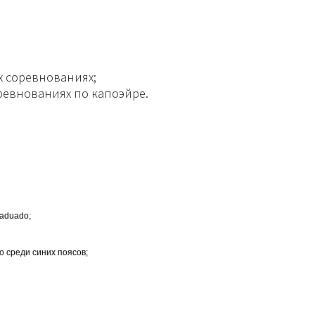
их соревнованиях;
ревнованиях по капоэйре.
raduado;
о среди синих поясов;