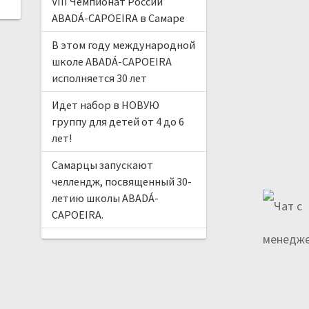
VIII Чемпионат России
ABADÁ-CAPOEIRA в Самаре
В этом году международной
школе ABADÁ-CAPOEIRA
исполняется 30 лет
Идет набор в НОВУЮ
группу для детей от 4 до 6
лет!
Самарцы запускают
челлендж, посвященный 30-
летию школы ABADÁ-
CAPOEIRA.