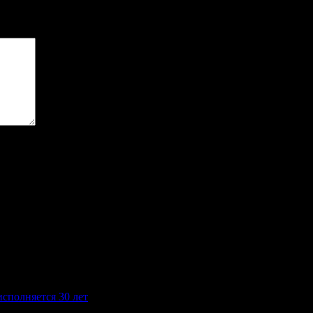
ечены
*
полняется 30 лет