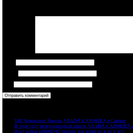
записям
Ваш адрес email не будет опубликован.
Обязательные поля пом
Комментарий
*
Имя
*
Email
*
Сайт
Последние новости
VIII Чемпионат России ABADÁ-CAPOEIRA в Самаре
В этом году международной школе ABADÁ-CAPOEIRA ис
Идет набор в НОВУЮ группу для детей от 4 до 6 лет!