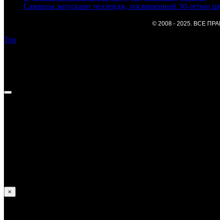
Самарцы запускают челлендж, посвященный 30-лети
© 2008 - 2025. ВСЕ 
Top
Федор Курносов —
Достижения:
В 2013 году получил уровень Градуаду;
В 2014 и 2017 занял призовые места на Российских сорев
Принимал участие в европейских и и мировых соревнова
×