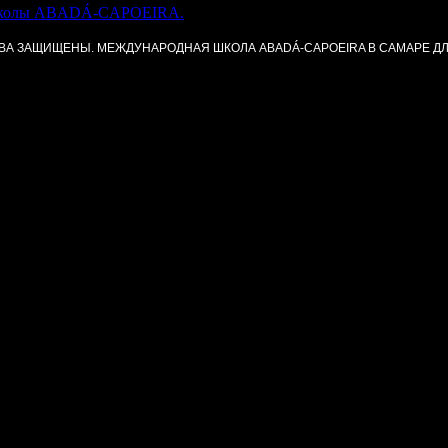
ю школы ABADÁ-CAPOEIRA.
ПРАВА ЗАЩИЩЕНЫ. МЕЖДУНАРОДНАЯ ШКОЛА ABADÁ-CAPOEIRA В САМАРЕ Д
нованиях;
ниях по капоэйре.