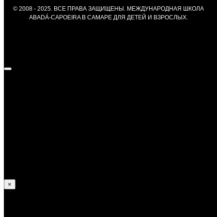
© 2008 - 2025. ВСЕ ПРАВА ЗАЩИЩЕНЫ. МЕЖДУНАРОДНАЯ ШКОЛА
ABADÁ-CAPOEIRA В САМАРЕ ДЛЯ ДЕТЕЙ И ВЗРОСЛЫХ.
Федор Курносов —
Достижения:
В 2013 году получил уровень Градуаду;
В 2014 и 2017 занял призовые места на Российских
соревнованиях;
Принимал участие в европейских и и мировых
соревнованиях по капоэйре.
×