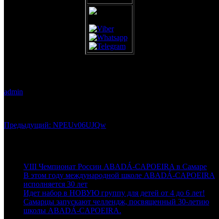
NPEUv06UJQw
admin
20.10.2018
0
Навигация
Предыдущая
Предыдущий:
NPEUv06UJQw
запись:
по
Последние новости
записям
VIII Чемпионат России ABADÁ-CAPOEIRA в Самаре
В этом году международной школе ABADÁ-CAPOEIRA
исполняется 30 лет
Идет набор в НОВУЮ группу для детей от 4 до 6 лет!
Самарцы запускают челлендж, посвященный 30-летию
школы ABADÁ-CAPOEIRA.