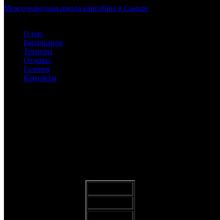
Международная школа капоэйры в Самаре
О нас
Расписание
Тренеры
Отзывы
Галерея
Контакты
NPEUv06UJQw
ABADÁ-CAPOEIRA для детей и взрослых