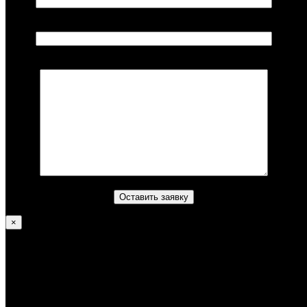
Ваш телефон*
Комментарий (не обязательно)
×
Литвинов Алексей
—
Достижения
В 2012 году получил уровень Градуаду;